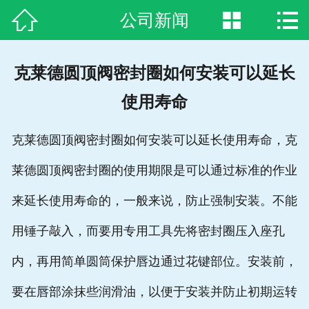



公司新闻
网站首页

关于我们
克莱德圆顶阀密封圈如何安装可以延长
新闻资讯
使用寿命
产品中心
克莱德圆顶阀密封圈如何安装可以延长使用寿命，克
案例展示
莱德圆顶阀密封圈的使用期限是可以通过标准的作业
生产装备
来延长使用寿命的，一般来说，防止强制安装。不能
合作客户
用锤子敲入，而要用专用工具先将密封圈压入座孔
内，再用简单圆筒保护唇边通过花键部位。安装前，
荣誉资质
要在唇部涂抹些润滑油，以便于安装并防止初期运转
联系方式