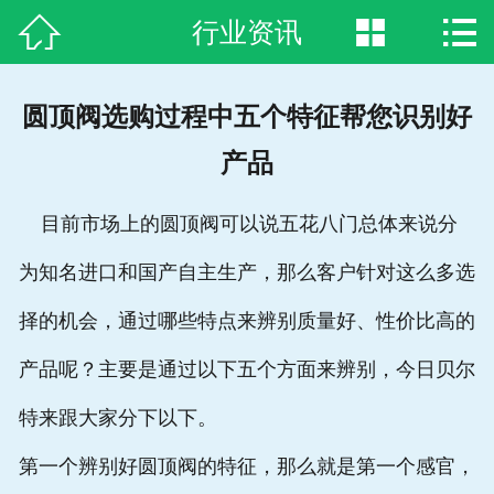



行业资讯
网站首页

关于我们
圆顶阀选购过程中五个特征帮您识别好
新闻资讯
产品
产品中心
目前市场上的圆顶阀可以说五花八门总体来说分
案例展示
为知名进口和国产自主生产，那么客户针对这么多选
生产装备
择的机会，通过哪些特点来辨别质量好、性价比高的
合作客户
产品呢？主要是通过以下五个方面来辨别，今日贝尔
特来跟大家分下以下。
荣誉资质
第一个辨别好圆顶阀的特征，那么就是第一个感官，
联系方式