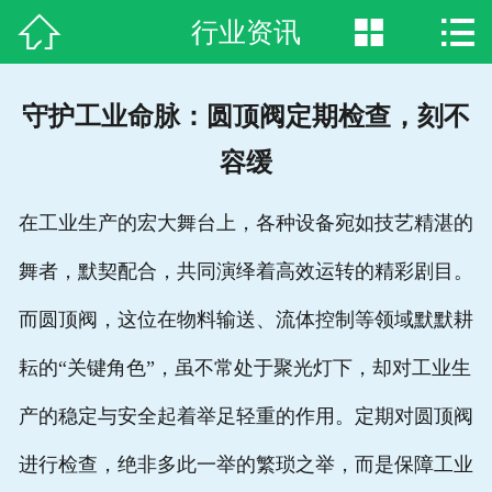



行业资讯
网站首页

关于我们
守护工业命脉：圆顶阀定期检查，刻不
新闻资讯
容缓
产品中心
在工业生产的宏大舞台上，各种设备宛如技艺精湛的
案例展示
舞者，默契配合，共同演绎着高效运转的精彩剧目。
生产装备
而圆顶阀，这位在物料输送、流体控制等领域默默耕
合作客户
耘的“关键角色”，虽不常处于聚光灯下，却对工业生
产的稳定与安全起着举足轻重的作用。定期对圆顶阀
荣誉资质
进行检查，绝非多此一举的繁琐之举，而是保障工业
联系方式